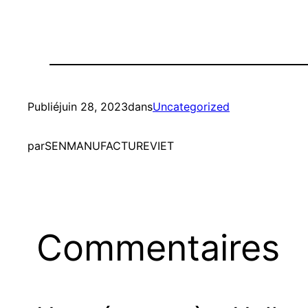
Publié
juin 28, 2023
dans
Uncategorized
par
SENMANUFACTUREVIET
Commentaires